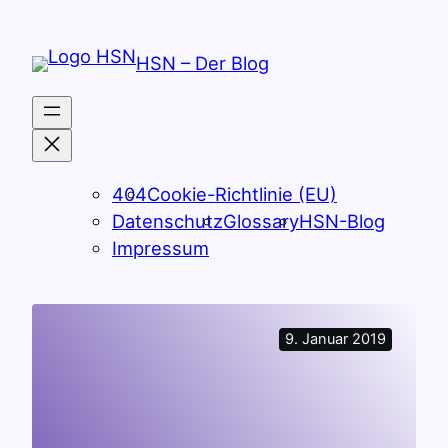
Zum
Inhalt
HSN – Der Blog
springen
404
Cookie-Richtlinie (EU)
Datenschutz
Glossary
HSN-Blog
Impressum
9. Januar 2019