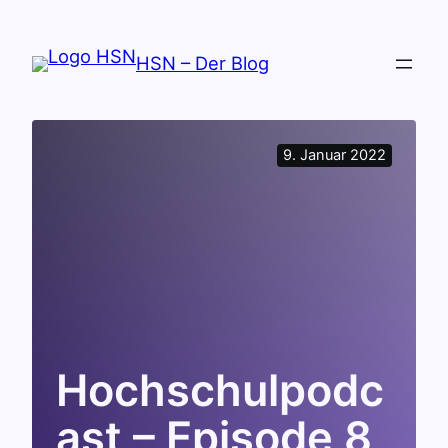
Zum
Inhalt
HSN – Der Blog
springen
9. Januar 2022
Hochschulpodc
ast – Episode 8