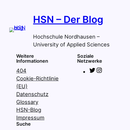
HSN – Der Blog
Hochschule Nordhausen –
University of Applied Sciences
Weitere
Soziale
Informationen
Netzwerke
T
I
404
w
n
Cookie-Richtlinie
i
s
(EU)
t
t
Datenschutz
t
a
Glossary
e
g
HSN-Blog
r
r
Impressum
Suche
a