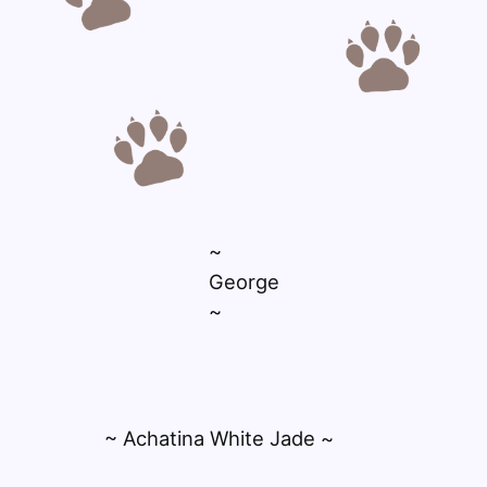
~
George
~
~ Achatina White Jade ~