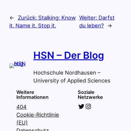
←
Zurück:
Stalking: Know
Weiter:
Darfst
it. Name it. Stop it.
du leben?
→
HSN – Der Blog
Hochschule Nordhausen –
University of Applied Sciences
Weitere
Soziale
Informationen
Netzwerke
Twitter
Instagram
404
Cookie-Richtlinie
(EU)
Datenschutz