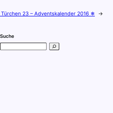
 Türchen 23 – Adventskalender 2016 ❄
→
Suche
S
u
c
h
e