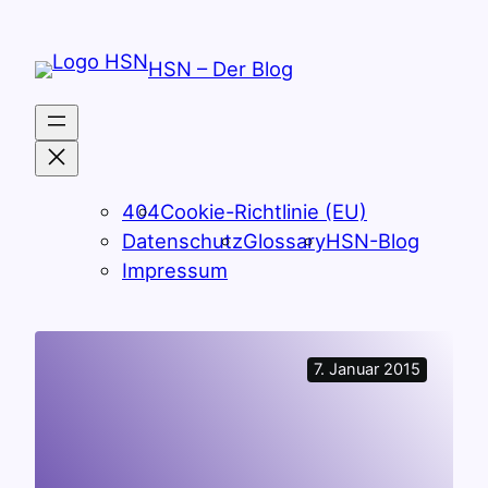
Zum
Inhalt
HSN – Der Blog
springen
404
Cookie-Richtlinie (EU)
Datenschutz
Glossary
HSN-Blog
Impressum
7. Januar 2015