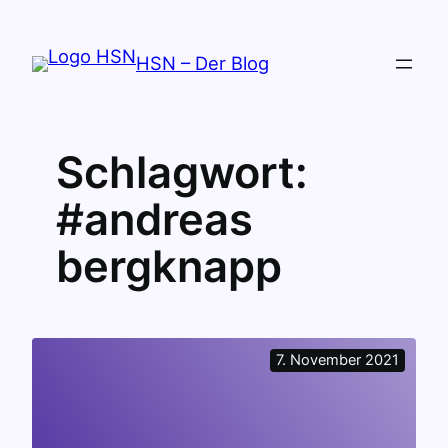
Zum
Inhalt
HSN – Der Blog
springen
Schlagwort:
#andreas
bergknapp
7. November 2021