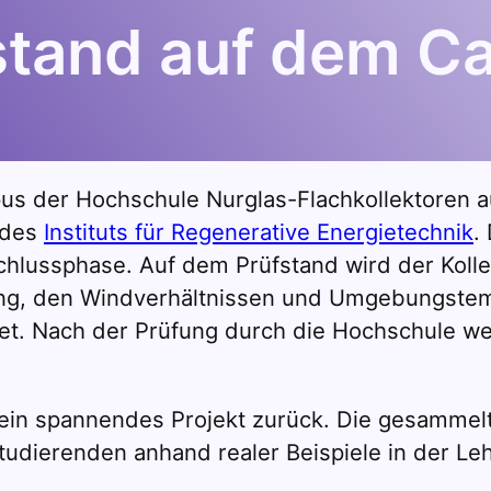
fstand auf dem 
 der Hochschule Nurglas-Flachkollektoren auf
 des
Instituts für Regenerative Energietechnik
.
Schlussphase. Auf dem Prüfstand wird der Koll
ung, den Windverhältnissen und Umgebungstem
et. Nach der Prüfung durch die Hochschule wer
 ein spannendes Projekt zurück. Die gesammel
Studierenden anhand realer Beispiele in der L