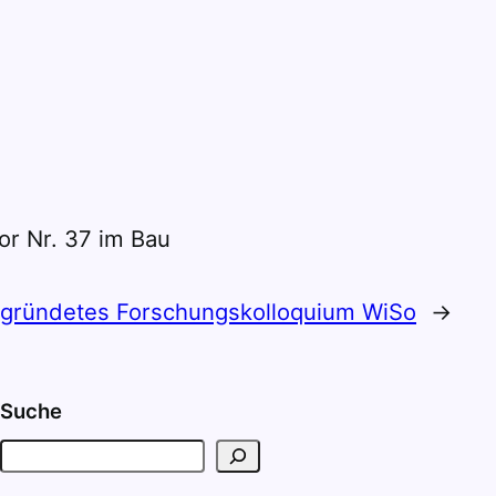
or Nr. 37 im Bau
gründetes Forschungskolloquium WiSo
→
Suche
S
u