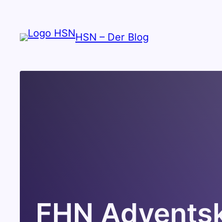
Zum
Inhalt
HSN – Der Blog
springen
FHN Adventska