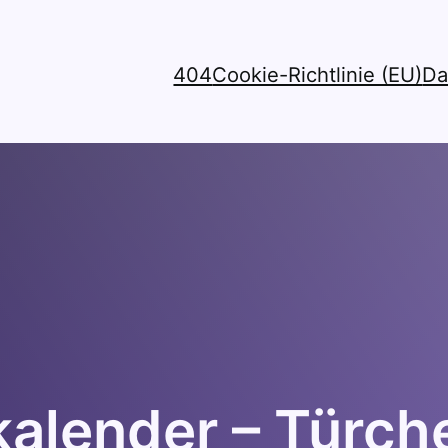
404
Cookie-Richtlinie (EU)
Da
lender – Türche