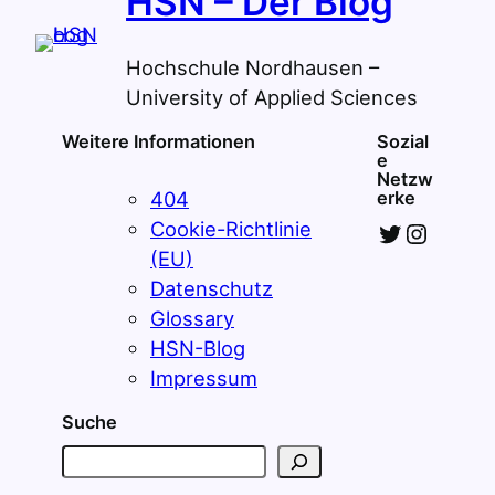
HSN – Der Blog
Hochschule Nordhausen –
University of Applied Sciences
Weitere Informationen
Sozial
e
Netzw
404
erke
Twitter
Instagram
Cookie-Richtlinie
(EU)
Datenschutz
Glossary
HSN-Blog
Impressum
Suche
S
u