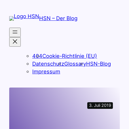
Zum
Inhalt
HSN – Der Blog
springen
404
Cookie-Richtlinie (EU)
Datenschutz
Glossary
HSN-Blog
Impressum
3. Juli 2019