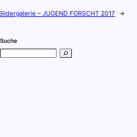
Bildergalerie – JUGEND FORSCHT 2017
→
Suche
S
u
c
h
e