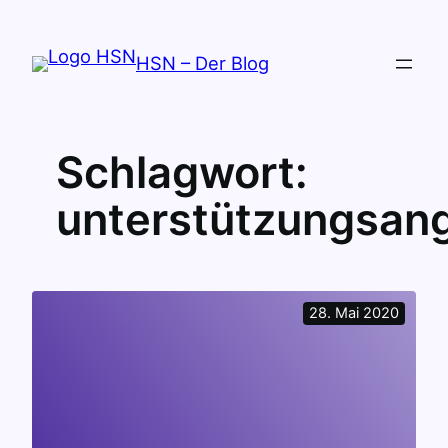
Zum
Inhalt
HSN – Der Blog
springen
Schlagwort:
unterstützungsan
28. Mai 2020