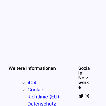
Weitere Informationen
Sozia
le
Netz
404
werk
e
Cookie-
Twitter
Instagram
Richtlinie (EU)
Datenschutz