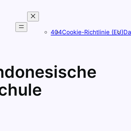
404
Cookie-Richtlinie (EU)
Da
ndonesische
chule