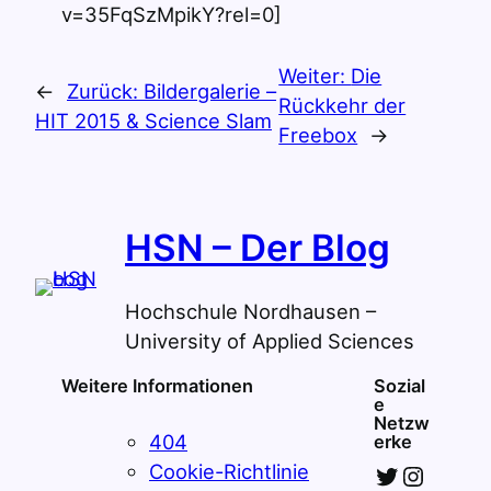
v=35FqSzMpikY?rel=0]
Weiter:
Die
←
Zurück:
Bildergalerie –
Rückkehr der
HIT 2015 & Science Slam
Freebox
→
HSN – Der Blog
Hochschule Nordhausen –
University of Applied Sciences
Weitere Informationen
Sozial
e
Netzw
404
erke
Twitter
Instagram
Cookie-Richtlinie