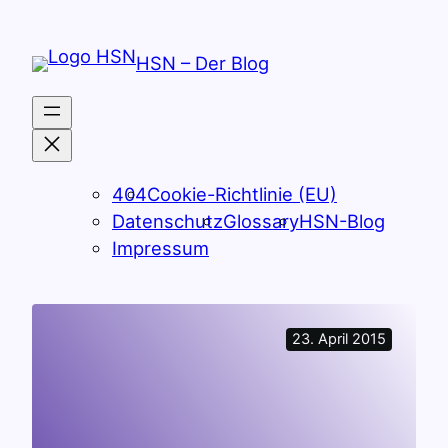
Zum
Inhalt
HSN – Der Blog
springen
404
Cookie-Richtlinie (EU)
Datenschutz
Glossary
HSN-Blog
Impressum
23. April 2015