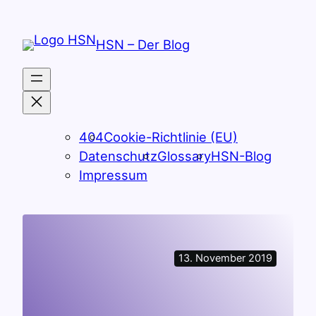
Zum
Inhalt
HSN – Der Blog
springen
404
Cookie-Richtlinie (EU)
Datenschutz
Glossary
HSN-Blog
Impressum
13. November 2019