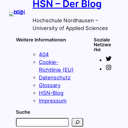
HSN – Der Blog
Hochschule Nordhausen –
University of Applied Sciences
Weitere Informationen
Soziale
Netzwe
rke
404
T
Cookie-
w
I
Richtlinie (EU)
i
n
Datenschutz
t
s
Glossary
t
t
HSN-Blog
e
a
Impressum
r
g
Suche
r
S
a