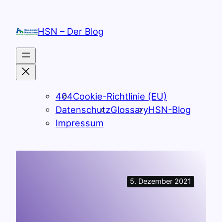
Zum
Inhalt
HSN – Der Blog
springen
404
Cookie-Richtlinie (EU)
Datenschutz
Glossary
HSN-Blog
Impressum
5. Dezember 2021