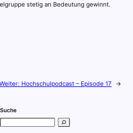
elgruppe stetig an Bedeutung gewinnt.
Weiter:
Hochschulpodcast – Episode 17
→
Suche
S
u