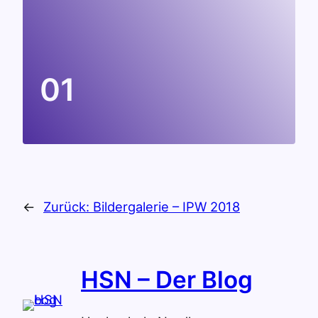
01
←
Zurück:
Bildergalerie – IPW 2018
HSN – Der Blog