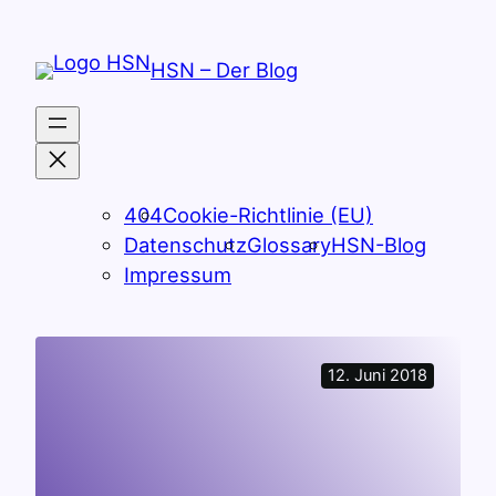
Zum
Inhalt
HSN – Der Blog
springen
404
Cookie-Richtlinie (EU)
Datenschutz
Glossary
HSN-Blog
Impressum
12. Juni 2018