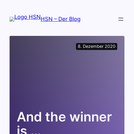
Zum
Inhalt
HSN – Der Blog
springen
8. Dezember 2020
And the winner
is …