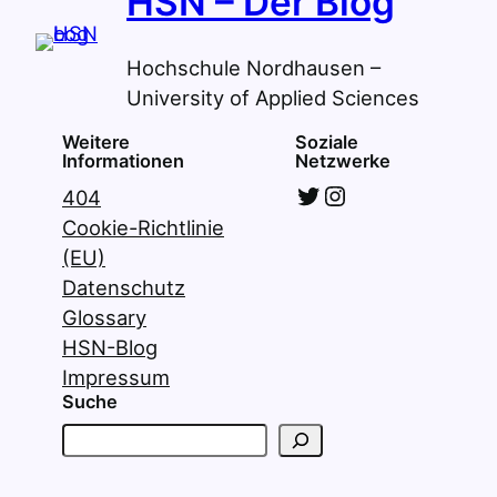
HSN – Der Blog
Hochschule Nordhausen –
University of Applied Sciences
Weitere
Soziale
Informationen
Netzwerke
Twitter
Instagram
404
Cookie-Richtlinie
(EU)
Datenschutz
Glossary
HSN-Blog
Impressum
Suche
S
u