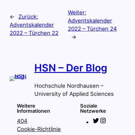
Weiter:
←
Zurück:
Adventskalender
Adventskalender
2022 – Türchen 24
2022 – Türchen 22
→
HSN – Der Blog
Hochschule Nordhausen –
University of Applied Sciences
Weitere
Soziale
Informationen
Netzwerke
T
I
404
w
n
Cookie-Richtlinie