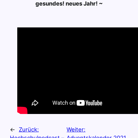
gesundes! neues Jahr! ~
←
Zurück:
Weiter:
Hochschulpodcast –
Adventskalender 2021